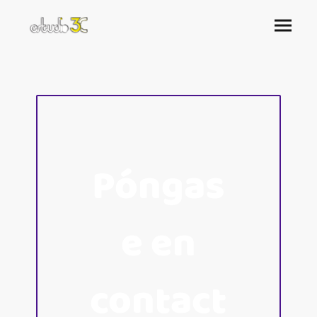
Póngas
e en
contact