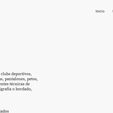
Inicio
 clubs deportivos,
as, pantalones, petos,
entes técnicas de
igrafía o bordado,
dados